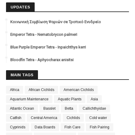
UPDATES
Κοινωνική Συμβίωση Ψαριών σε Τροπικό Ενυδρείο
Emperor Tetra - Nematobrycon palmeri
Blue Purple Emperor Tetra - Inpaichthys kerri
Bloodfin Tetra - Aphyocharax anisitsi
MAIN TAGS
Africa
African Cichlids
American Cichlids
Aquarium Maintenance
Aquatic Plants
Asia
Atlantic Ocean
Basslet
Betta
Callichthyidae
Catfish
Central America
Cichlids
Cold water
Cyprinids
Data Boards
Fish Care
Fish Pairing