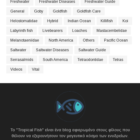
Freshwater
Freshwater Diseases
Freshwater Guide
General
Goby
Goldfish
Goldfish Care
Helostomatidae
Hybrid
Indian Ocean
Killifish
Koi
Labyrinth fish
Livebearers
Loaches
Mastacembelidae
Melanotaeniidae
North America
Others
Pacific Ocean
Saltwater
Saltwater Diseases
Saltwater Guide
Serrasalmids
South America
Tetraodontidae
Tetras
Videos
Vital
Το "Tropical Fish" είναι ένα blog αφιερωμένο στους φίλους που
θέλουν να εξερευνήσουν τον μαγευτικό κόσμο των ενυδρείων.