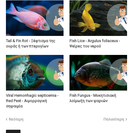
Tail & Fin Rot - Ξέφτισμα της
Fish Lice - Argulus foliaceus -
ουράς ή των πτερυγίων
Ψείρες του νερού
Viral Hemorrhagic septicemia -
Fish Fungus - Μυκητισιακή
Red Pest - Αιμορραγική
λοίμωξη των ψαριών
σηψαιμία
Νεότερη
Παλαιότερη