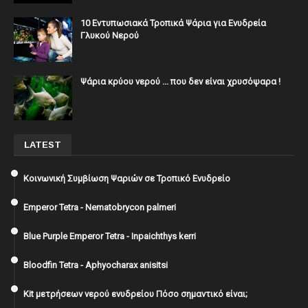
10 Εντυπωσιακά Τροπικά Ψάρια για Ενυδρεία
Γλυκού Νερού
Ψάρια κρύου νερού ... που δεν είναι χρυσόψαρα !
LATEST
Κοινωνική Συμβίωση Ψαριών σε Τροπικό Ενυδρείο
Emperor Tetra - Nematobrycon palmeri
Blue Purple Emperor Tetra - Inpaichthys kerri
Bloodfin Tetra - Aphyocharax anisitsi
Kit μετρήσεων νερού ενυδρείου Πόσο σημαντικό είναι;