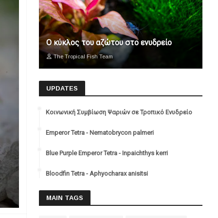
Ο κύκλος του αζώτου στο ενυδρείο
The Tropical Fish Team
UPDATES
Κοινωνική Συμβίωση Ψαριών σε Τροπικό Ενυδρείο
Emperor Tetra - Nematobrycon palmeri
Blue Purple Emperor Tetra - Inpaichthys kerri
Bloodfin Tetra - Aphyocharax anisitsi
MAIN TAGS