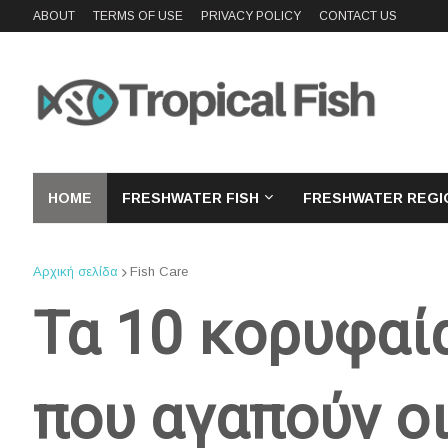
ABOUT
TERMS OF USE
PRIVACY POLICY
CONTACT US
HOME
FRESHWATER FISH
FRESHWATER REGI
Αρχική σελίδα
Fish Care
Τα 10 κορυφαί
που αγαπούν οι