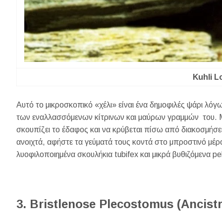
Kuhli L
Αυτό το μικροσκοπικό «χέλι» είναι ένα δημοφιλές ψάρι λόγ
των εναλλασσόμενων κίτρινων και μαύρων γραμμών του. Μό
σκουπίζει το έδαφος και να κρύβεται πίσω από διακοσμήσει
ανοιχτά, αφήστε τα γεύματά τους κοντά στο μπροστινό μέρ
λυοφιλοποιημένα σκουλήκια tubifex και μικρά βυθιζόμενα pe
3. Bristlenose Plecostomus (Ancistr