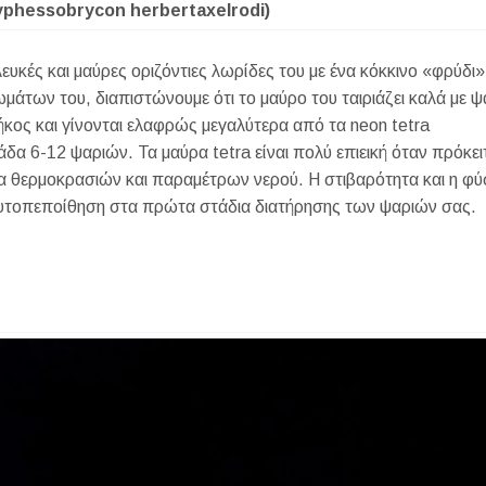
yphessobrycon herbertaxelrodi)
λευκές και μαύρες οριζόντιες λωρίδες του με ένα κόκκινο «φρύδι
άτων του, διαπιστώνουμε ότι το μαύρο του ταιριάζει καλά με ψ
ος και γίνονται ελαφρώς μεγαλύτερα από τα neon tetra
δα 6-12 ψαριών. Τα μαύρα tetra είναι πολύ επιεική όταν πρόκειτ
ία θερμοκρασιών και παραμέτρων νερού. Η στιβαρότητα και η φύ
υτοπεποίθηση στα πρώτα στάδια διατήρησης των ψαριών σας.