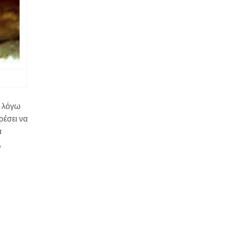
ι λόγω
ρέσει να
α
,