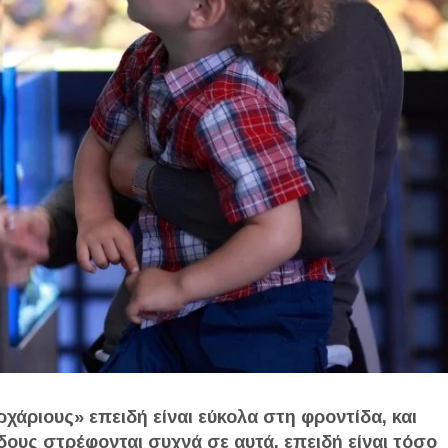
χάριους» επειδή είναι εύκολα στη φροντίδα, και
δους στρέφονται συχνά σε αυτά, επειδή είναι τόσο