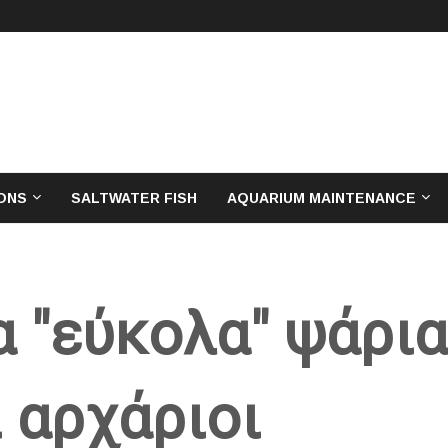
ONS
SALTWATER FISH
AQUARIUM MAINTENANCE
α "εύκολα" ψάρια
 αρχάριοι