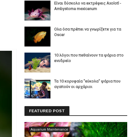
Είναι δύσκολο να εκτρέφεις Axolotl -
Ambystoma mexicanum
Ολα όσα πρέπει να γνωρίζετε για τα
Oscar
10 λόγοι που πεθαίνουν τα ψάρια στο
ενυδρείο
Τα 10 κορυφαία "εύκολα" ψάρια που
αγαπούν οι αρχάριοι
FEATURED POST
Aquarium Maintenance