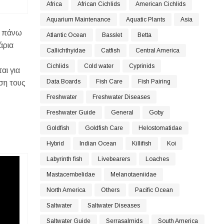
Africa
African Cichlids
American Cichlids
Aquarium Maintenance
Aquatic Plants
Asia
» πάνω
Atlantic Ocean
Basslet
Betta
άρια
Callichthyidae
Catfish
Central America
Cichlids
Cold water
Cyprinids
αι για
Data Boards
Fish Care
Fish Pairing
ση τους
Freshwater
Freshwater Diseases
Freshwater Guide
General
Goby
Goldfish
Goldfish Care
Helostomatidae
Hybrid
Indian Ocean
Killifish
Koi
Labyrinth fish
Livebearers
Loaches
Mastacembelidae
Melanotaeniidae
North America
Others
Pacific Ocean
Saltwater
Saltwater Diseases
Saltwater Guide
Serrasalmids
South America