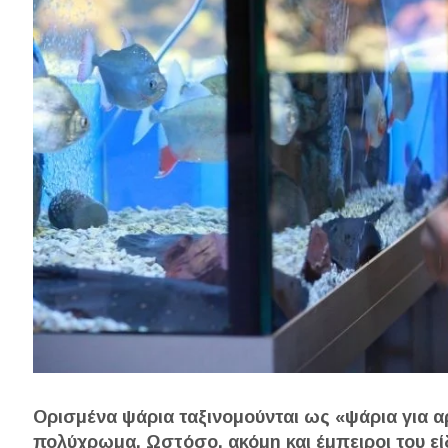
Ορισμένα ψάρια ταξινομούνται ως «ψάρια για αρ
πολύχρωμα. Ωστόσο, ακόμη και έμπειροι του εί