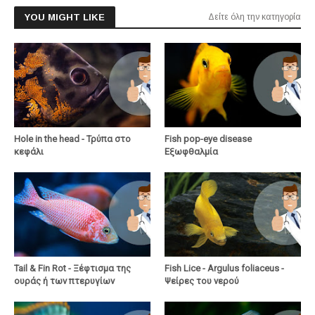
YOU MIGHT LIKE
Δείτε όλη την κατηγορία
Hole in the head - Τρύπα στο
Fish pop-eye disease
κεφάλι
Εξωφθαλμία
Tail & Fin Rot - Ξέφτισμα της
Fish Lice - Argulus foliaceus -
ουράς ή των πτερυγίων
Ψείρες του νερού