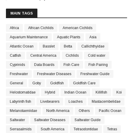
MAIN TAGS
Africa
African Cichlids
American Cichlids
Aquarium Maintenance
Aquatic Plants
Asia
Atlantic Ocean
Basslet
Betta
Callichthyidae
Catfish
Central America
Cichlids
Cold water
Cyprinids
Data Boards
Fish Care
Fish Pairing
Freshwater
Freshwater Diseases
Freshwater Guide
General
Goby
Goldfish
Goldfish Care
Helostomatidae
Hybrid
Indian Ocean
Killifish
Koi
Labyrinth fish
Livebearers
Loaches
Mastacembelidae
Melanotaeniidae
North America
Others
Pacific Ocean
Saltwater
Saltwater Diseases
Saltwater Guide
Serrasalmids
South America
Tetraodontidae
Tetras