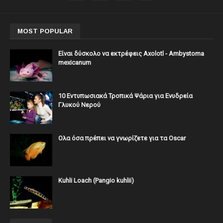
MOST POPULAR
Είναι δύσκολο να εκτρέφεις Axolotl - Ambystoma
mexicanum
10 Εντυπωσιακά Τροπικά Ψάρια για Ενυδρεία
Γλυκού Νερού
Ολα όσα πρέπει να γνωρίζετε για τα Oscar
Kuhli Loach (Pangio kuhlii)