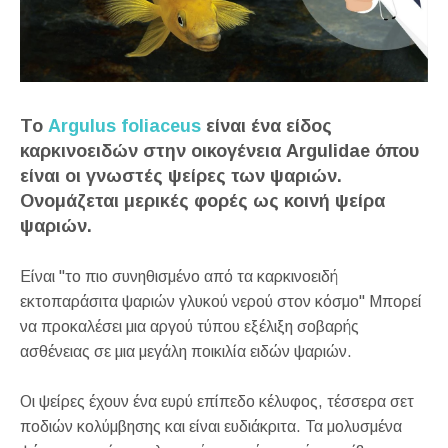
Το
Argulus foliaceus
είναι ένα είδος
καρκινοειδών στην οικογένεια Argulidae όπου
είναι οι γνωστές ψείρες των ψαριών.
Ονομάζεται μερικές φορές ως κοινή ψείρα
ψαριών.
Είναι "το πιο συνηθισμένο από τα καρκινοειδή
εκτοπαράσιτα ψαριών γλυκού νερού στον κόσμο" Μπορεί
να προκαλέσει μια αργού τύπου εξέλιξη σοβαρής
ασθένειας σε μια μεγάλη ποικιλία ειδών ψαριών.
Οι ψείρες έχουν ένα ευρύ επίπεδο κέλυφος, τέσσερα σετ
ποδιών κολύμβησης και είναι ευδιάκριτα. Τα μολυσμένα