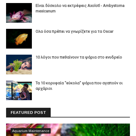
Είναι δύσκολο να εκτρέφεις Axolotl - Ambystoma
mexicanum
Ολα όσα πρέπει να γνωρίζετε για τα Oscar
10 λόγοι που πεθαίνουν τα ψάρια στο ενυδρείο
Τα 10 κορυφαία "εύκολα" ψάρια που αγαπούν οι
αρχάριοι
FEATURED POST
Aquarium Maintenance