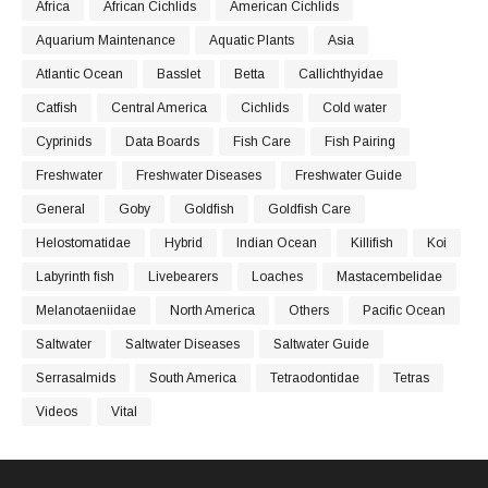
Africa
African Cichlids
American Cichlids
Aquarium Maintenance
Aquatic Plants
Asia
Atlantic Ocean
Basslet
Betta
Callichthyidae
Catfish
Central America
Cichlids
Cold water
Cyprinids
Data Boards
Fish Care
Fish Pairing
Freshwater
Freshwater Diseases
Freshwater Guide
General
Goby
Goldfish
Goldfish Care
Helostomatidae
Hybrid
Indian Ocean
Killifish
Koi
Labyrinth fish
Livebearers
Loaches
Mastacembelidae
Melanotaeniidae
North America
Others
Pacific Ocean
Saltwater
Saltwater Diseases
Saltwater Guide
Serrasalmids
South America
Tetraodontidae
Tetras
Videos
Vital