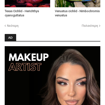
Texas Cichlid - Herichthys
Venustus cichlid - Nimbochromis
cyanoguttatus
venustus
Νεότερη
Παλαιότερη
AD